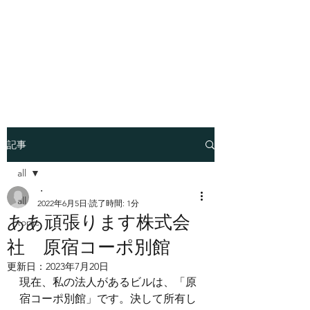
​世界はシンプルにでき
ているー魂の経営者
JUN KABASAWA
記事
all
・
all
2022年6月5日
読了時間: 1分
ああ頑張ります株式会
topic
社 原宿コーポ別館
更新日：
2023年7月20日
現在、私の法人があるビルは、「原
宿コーポ別館」です。決して所有し