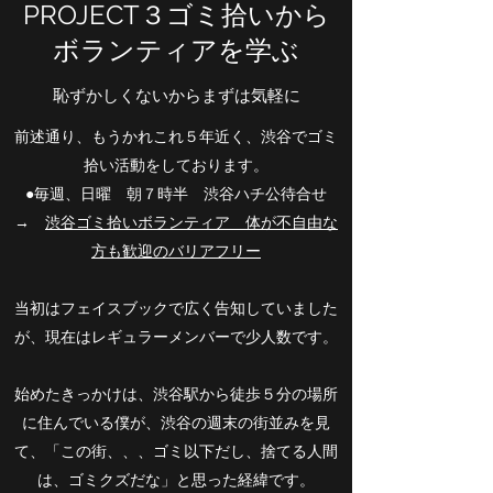
PROJECT３ゴミ拾いから
ボランティアを学ぶ
恥ずかしくないから​まずは気軽に
前述通り、もうかれこれ５年近く、渋谷でゴミ
拾い活動をしております。
●毎週、日曜 朝７時半 渋谷ハチ公待合せ
​​→
渋谷ゴミ拾いボランティア 体が不自由な
方も歓迎のバリアフリー
当初はフェイスブックで広く告知していました
が、現在はレギュラーメンバーで少人数です。
始めたきっかけは、渋谷駅から徒歩５分の場所
に住んでいる僕が、渋谷の週末の街並みを見
て、「この街、、、ゴミ以下だし、捨てる人間
は、ゴミクズだな」と思った経緯です。