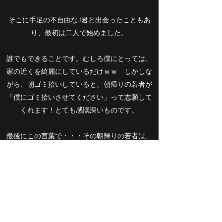
そこに手足の不自由なJ君と出会ったこともあ
り、最初は二人で始めました。
誰でもできることです。むしろ僕にとっては、
家の近くを綺麗にしているだけｗｗ しかしな
がら、朝ゴミ拾いしていると、朝帰りの若者が
「僕にゴミ拾いさせてください」って志願して
くれます！とても感慨深いものです。
最後にこの言葉で・・・その朝帰りの若者は、
僕に伝えました。
「なんかごみ拾いって、こんなたとえおかしい
けど、毎日のオ〇ニーみたいで超気持ちいいっ
すね～！」
お問い合わせ