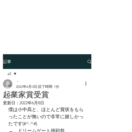
​世界はシンプルにでき
ているー魂の経営者
JUN KABASAWA
記事
all
・
all
2022年6月3日
読了時間: 1分
起業家賞受賞
topic
更新日：
2022年6月8日
僕は小中高と、ほとんど賞状をもら
ったことが無いので非常に嬉しかっ
たです(#^.^#)
→　
ドリームゲート挑戦祭