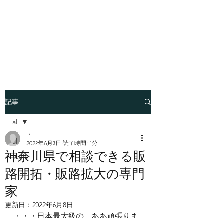
​世界はシンプルにでき
ているー魂の経営者
JUN KABASAWA
記事
all
・
all
2022年6月3日
読了時間: 1分
神奈川県で相談できる販
topic
路開拓・販路拡大の専門
家
更新日：
2022年6月8日
・・・日本最大級の ...ああ頑張りま